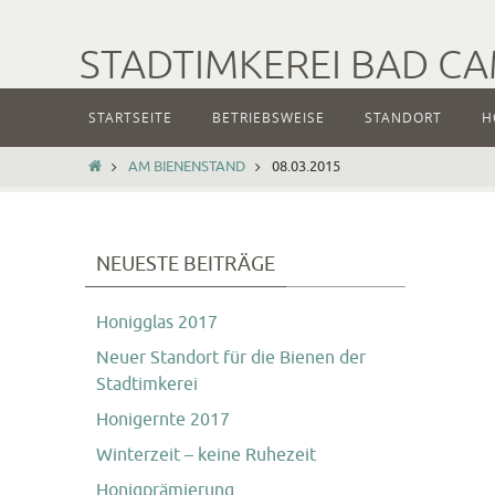
Zum
Inhalt
STADTIMKEREI BAD C
springen
Zum
STARTSEITE
BETRIEBSWEISE
STANDORT
H
Inhalt
springen
START
AM BIENENSTAND
08.03.2015
NEUESTE BEITRÄGE
Honigglas 2017
Neuer Standort für die Bienen der
Stadtimkerei
Honigernte 2017
Winterzeit – keine Ruhezeit
Honigprämierung